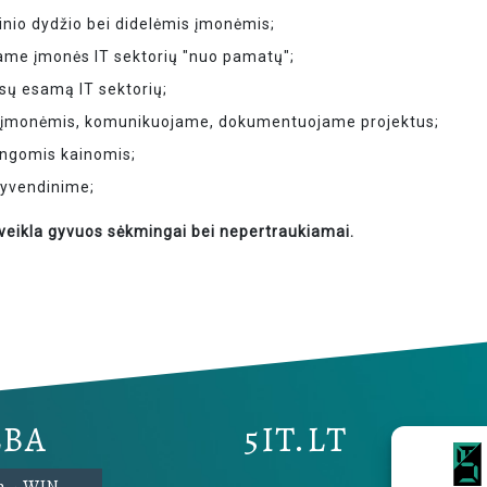
nio dydžio bei didelėmis įmonėmis;
ame įmonės IT sektorių "nuo pamatų";
ūsų esamą IT sektorių;
s įmonėmis, komunikuojame, dokumentuojame projektus;
ingomis kainomis;
gyvendinime;
 veikla gyvuos sėkmingai bei nepertraukiamai.
LBA
5IT.LT
R