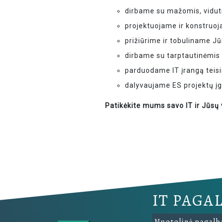
dirbame su mažomis, viduti
projektuojame ir konstruoj
prižiūrime ir tobuliname J
dirbame su tarptautinėmi
parduodame IT įrangą teis
dalyvaujame ES projektų į
Patikėkite mums savo IT ir Jūsų
IT PAGA