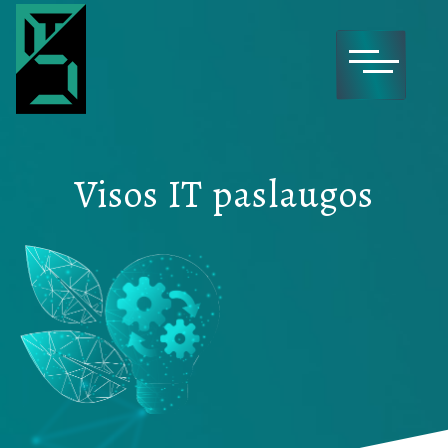
Main Navigation
IT sprendimai
Visos IT paslaugos
WEB sprendimai
Paslaugos
Kontaktai