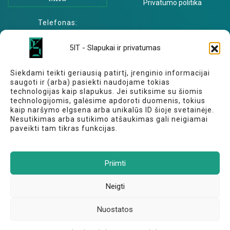
Privatumo politika
Telefonas:
+370 643 22221
5IT - Slapukai ir privatumas
El. paštas:
info@5it.lt
Siekdami teikti geriausią patirtį, įrenginio informacijai
saugoti ir (arba) pasiekti naudojame tokias
REKVIZITAI
technologijas kaip slapukus. Jei sutiksime su šiomis
technologijomis, galėsime apdoroti duomenis, tokius
kaip naršymo elgsena arba unikalūs ID šioje svetainėje.
UAB „Penki projektai“ | 5iT.lt
Nesutikimas arba sutikimo atšaukimas gali neigiamai
paveikti tam tikras funkcijas.
Adresas: Betygalos g. 6, LT-47183 Kaunas
Įmonės kodas: 305421383
Priimti
PVM kodas: LT100012880216
Bankas: AB Swedbank 73000
Neigti
Sąsk. nr.: LT06 7300 0101 6132 8602
Nuostatos
© 2020-2026 5iT.lt | Visos teisės saugomos